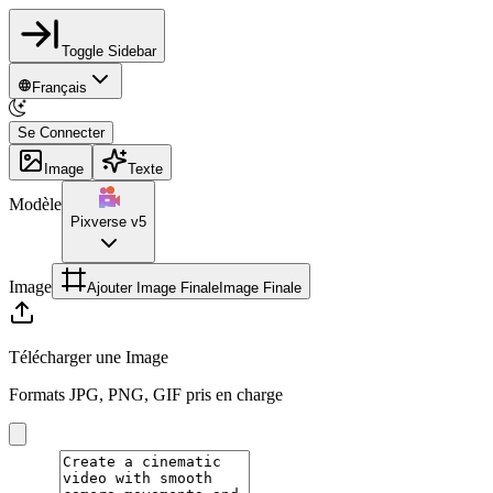
Toggle Sidebar
Français
Se Connecter
Image
Texte
Modèle
Pixverse v5
Image
Ajouter Image Finale
Image Finale
Télécharger une Image
Formats JPG, PNG, GIF pris en charge