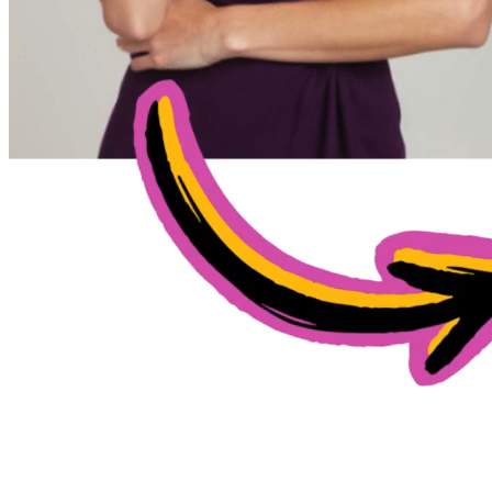
IA Pixverse.
Multiples Niveaux de Résolution
Quatre niveaux de qualité de 360p économique à 1080p premium
utilisant le générateur vidéo IA Pixverse. Les options flexibles
s'adaptent à toute exigence de projet avec la technologie Pixverse,
du test à la production finale.
Contrôle de Trame de Fin
Créez des boucles parfaites avec spécification des trames de début et
de fin utilisant Pixverse. Ce générateur vidéo IA Pixverse offre une
capacité avancée pour des animations fluides et continues avec la
technologie vidéo IA Pixverse.
Mouvements de Caméra