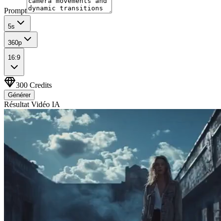
Prompt
5
s
360p
16:9
300
Credits
Générer
Résultat Vidéo IA