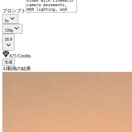
プロンプト
5
s
720p
16:9
675
Credits
生成
AI動画の結果