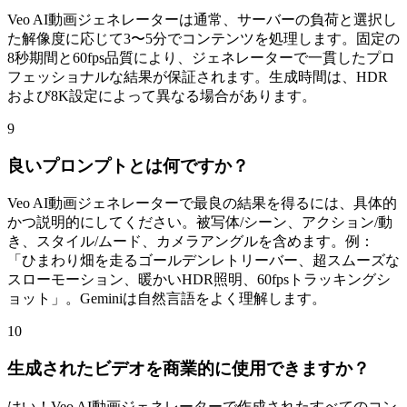
Veo AI動画ジェネレーターは通常、サーバーの負荷と選択し
た解像度に応じて3〜5分でコンテンツを処理します。固定の
8秒期間と60fps品質により、ジェネレーターで一貫したプロ
フェッショナルな結果が保証されます。生成時間は、HDR
および8K設定によって異なる場合があります。
9
良いプロンプトとは何ですか？
Veo AI動画ジェネレーターで最良の結果を得るには、具体的
かつ説明的にしてください。被写体/シーン、アクション/動
き、スタイル/ムード、カメラアングルを含めます。例：
「ひまわり畑を走るゴールデンレトリーバー、超スムーズな
スローモーション、暖かいHDR照明、60fpsトラッキングシ
ョット」。Geminiは自然言語をよく理解します。
10
生成されたビデオを商業的に使用できますか？
はい！Veo AI動画ジェネレーターで作成されたすべてのコン
テンツは、商業的に使用できます。Web、ソーシャルメディ