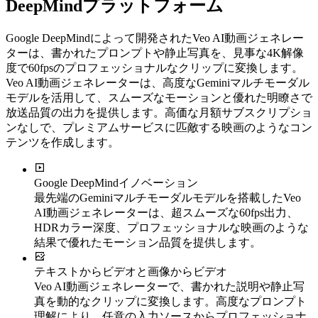
DeepMindプラットフォーム
Google DeepMindによって開発されたVeo AI動画ジェネレー
ターは、書かれたプロンプトや静止写真を、見事な4K解像
度で60fpsのプロフェッショナルなクリップに変換します。
Veo AI動画ジェネレーターは、高度なGeminiマルチモーダル
モデルを活用して、スムーズなモーションと優れた明瞭さで
放送品質の出力を提供します。高価な月額サブスクリプショ
ンなしで、プレミアムサービスに匹敵する映画のようなコン
テンツを作成します。
Google DeepMindイノベーション
最先端のGeminiマルチモーダルモデルを搭載したVeo
AI動画ジェネレーターは、超スムーズな60fps出力、
HDRカラー深度、プロフェッショナルな映画のような
結果で優れたモーション品質を提供します。
テキストからビデオと画像からビデオ
Veo AI動画ジェネレーターで、書かれた説明や静止写
真を動的なクリップに変換します。高度なプロンプト
理解により、任意の入力ソースからプロフェッショナ