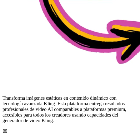
cinematográficos de cámara con paneo, zoom, órbita, dolly y
seguimiento. Crea contenido de calidad de difusión con control
sofisticado de movimiento usando tecnología avanzada.
Múltiples Modelos Especializados
Accede a Kling 2.5, Veo 3, Haiper, LumaLabs, Kaiber, Dreamina y
más modelos. La plataforma combina poderosas características de
generador de video de servicios líderes en una interfaz unificada.
Conversión Imagen-a-Video
Transforma imágenes estáticas en contenido dinámico con
tecnología avanzada Kling. Esta plataforma entrega resultados
profesionales de video AI comparables a plataformas premium,
accesibles para todos los creadores usando capacidades del
generador de video Kling.