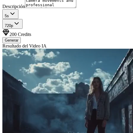
Descripción
5
s
720p
200
Credits
Generar
Resultado del Video IA