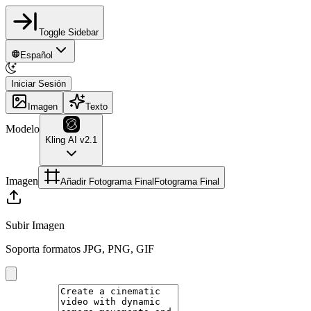
Toggle Sidebar
Español
Iniciar Sesión
Imagen
Texto
Modelo
Kling AI v2.1
Imagen
Añadir Fotograma Final
Fotograma Final
Subir Imagen
Soporta formatos JPG, PNG, GIF