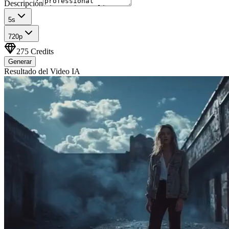
Descripción
5
s
720p
275
Credits
Generar
Resultado del Video IA