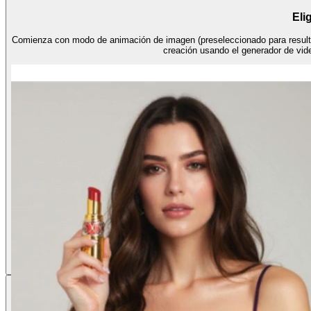
Eli
Comienza con modo de animación de imagen (preseleccionado para result
creación usando el generador de vide
Aña