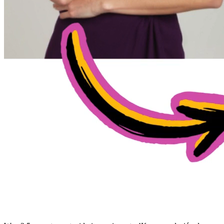
Motor AI Wan 2 5 de Vanguardia
Impulsado por avances de investigación de Alibaba, el generador de
video AI Wan 2 5 entrega transformación excepcional de fotos con
impresionante coherencia de movimiento y fidelidad visual usando
tecnología AI Wan 2.5. Produce contenido corto de Wan 2 5 AI.
Opciones Flexibles de Longitud
El generador crea clips desde 3 segundos hasta duraciones más
largas. Ideal para TikTok, Instagram Reels, YouTube Shorts con
Wan 2 5, o presentaciones—todo con calidad profesional consistente
usando Wan 2.5.
Resolución Ultra HD
Wan 2 5 exporta contenido impresionante 4K con gradación de