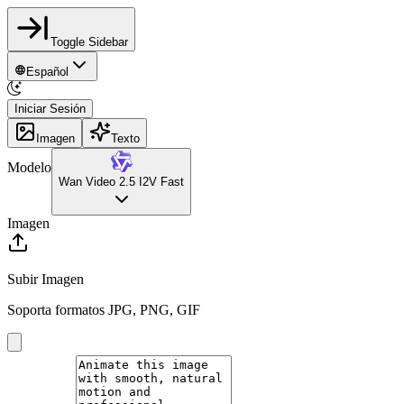
Toggle Sidebar
Español
Iniciar Sesión
Imagen
Texto
Modelo
Wan Video 2.5 I2V Fast
Imagen
Subir Imagen
Soporta formatos JPG, PNG, GIF